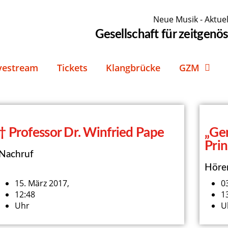
Neue Musik - Aktuel
Gesellschaft für zeitgen
vestream
Tickets
Klangbrücke
GZM
† Professor Dr. Winfried Pape
„Gen
Prin
Nachruf
Höre
15. März 2017,
0
12:48
1
Uhr
U