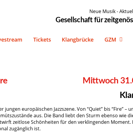
Neue Musik - Aktuel
Gesellschaft für zeitgen
vestream
Tickets
Klangbrücke
GZM
re
Mittwoch 31.
Kla
 jungen europäischen Jazzszene. Von “Quiet” bis “Fire” – und
emütszustände aus. Die Band liebt den Sturm ebenso wie d
wirft zeitlose Schönheiten für den verklingenden Moment. Ihr
nal zugänglich ist.