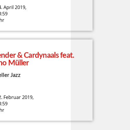
. April 2019,
3:59
hr
nder & Cardynaals feat.
no Müller
ller Jazz
2. Februar 2019,
3:59
hr