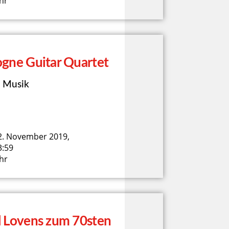
hr
ogne Guitar Quartet
 Musik
2. November 2019,
3:59
hr
l Lovens zum 70sten