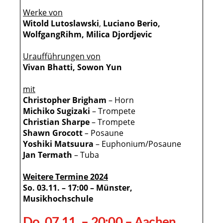
Werke von
Witold Lutoslawski
,
Luciano Berio,
WolfgangRihm, Milica Djordjevic
Uraufführungen von
Vivan Bhatti
, Sowon Yun
mit
Christopher Brigham
– Horn
Michiko
Sugizaki
– Trompete
Christian Sharpe
– Trompete
Shawn Grocott
–
Posaune
Yoshiki Matsuura
– Euphonium/Posaune
Jan Termath
– Tuba
Weitere Termine 2024
So. 03.11. – 17:00 – Münster,
Musikhochschule
Do. 07.11. – 20:00 – Aachen,