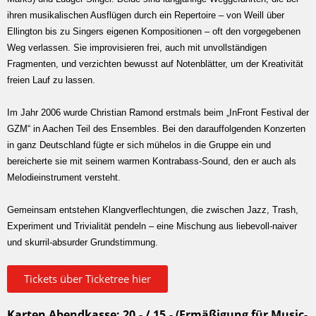
ihren musikalischen Ausflügen durch ein Repertoire – von Weill über
Ellington bis zu Singers eigenen Kompositionen – oft den vorgegebenen
Weg verlassen. Sie improvisieren frei, auch mit unvollständigen
Fragmenten, und verzichten bewusst auf Notenblätter, um der Kreativität
freien Lauf zu lassen.
Im Jahr 2006 wurde Christian Ramond erstmals beim „InFront Festival der
GZM“ in Aachen Teil des Ensembles. Bei den darauffolgenden Konzerten
in ganz Deutschland fügte er sich mühelos in die Gruppe ein und
bereicherte sie mit seinem warmen Kontrabass-Sound, den er auch als
Melodieinstrument versteht.
Gemeinsam entstehen Klangverflechtungen, die zwischen Jazz, Trash,
Experiment und Trivialität pendeln – eine Mischung aus liebevoll-naiver
und skurril-absurder Grundstimmung.
Tickets über Ticketree hier
Karten Abendkasse: 20,- / 15,- (Ermäßigung für Music-