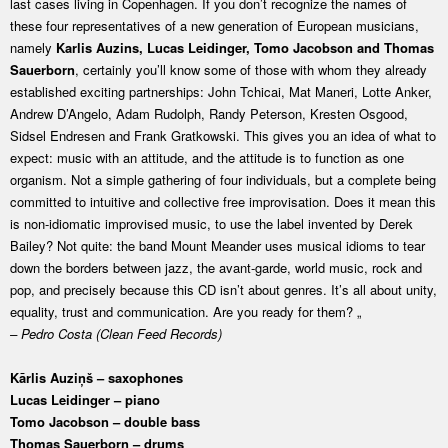
last cases living in Copenhagen. If you don’t recognize the names of
these four representatives of a new generation of European musicians,
namely
Karlis Auzins, Lucas Leidinger, Tomo Jacobson and Thomas
Sauerborn
, certainly you’ll know some of those with whom they already
established exciting partnerships: John Tchicai, Mat Maneri, Lotte Anker,
Andrew D’Angelo, Adam Rudolph, Randy Peterson, Kresten Osgood,
Sidsel Endresen and Frank Gratkowski. This gives you an idea of what to
expect: music with an attitude, and the attitude is to function as one
organism. Not a simple gathering of four individuals, but a complete being
committed to intuitive and collective free improvisation. Does it mean this
is non-idiomatic improvised music, to use the label invented by Derek
Bailey? Not quite: the band Mount Meander uses musical idioms to tear
down the borders between jazz, the avant-garde, world music, rock and
pop, and precisely because this CD isn’t about genres. It’s all about unity,
equality, trust and communication. Are you ready for them? „
– Pedro Costa (Clean Feed Records)
Kārlis Auziņš – saxophones
Lucas Leidinger – piano
Tomo Jacobson – double bass
Thomas Sauerborn – drums