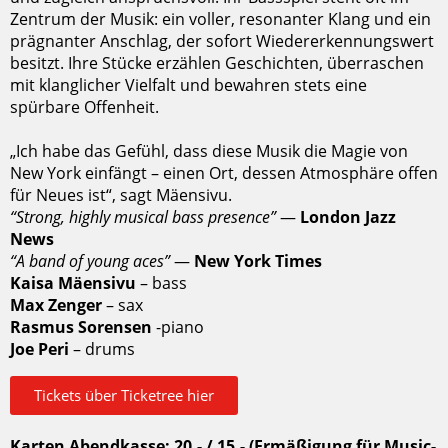
Zentrum der Musik: ein voller, resonanter Klang und ein
prägnanter Anschlag, der sofort Wiedererkennungswert
besitzt. Ihre Stücke erzählen Geschichten, überraschen
mit klanglicher Vielfalt und bewahren stets eine
spürbare Offenheit.
„Ich habe das Gefühl, dass diese Musik die Magie von
New York einfängt – einen Ort, dessen Atmosphäre offen
für Neues ist“, sagt Mäensivu.
“Strong, highly musical bass presence”
—
London Jazz
News
“A band of young aces”
—
New York Times
Kaisa Mäensivu
– bass
Max Zenger
– sax
Rasmus Sorensen
-piano
Joe Peri
– drums
Tickets über Ticketree hier
Karten Abendkasse: 20,- / 15,- (Ermäßigung für Music-