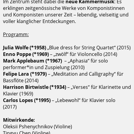
Im Zentrum steht dabei die
neue Kammermusik
: Es
erklingen zeitgenössische Werke von Komponistinnen
und Komponisten unserer Zeit – lebendig, vielseitig und
voller klanglicher Entdeckungen.
Programm:
Julia Wolfe (*1958)
„Blue dress for String Quartet“ (2015)
Enno Poppe (*1969)
– „zwölf“ für Violoncello (2014)
Mark Applebaum (*1967)
– „Aphasia“ für solo
performer*in und Zuspielung (2010)
Felipe Lara (*1979)
– „Meditation and Calligraphy“ für
Bassflöte (2014)
Harrison Birtwistle (*1934)
– „Verses“ für Klarinette und
Klavier (1969)
Carlos Lopes (*1995)
– „Lebewohl“ für Klavier solo
(2017)
Mitwirkende:
Oleksii Pshenychnikov (Violine)
Tingyu Chen (Violine)