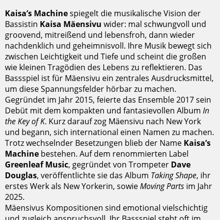
Kaisa’s Machine
spiegelt die musikalische Vision der
Bassistin
Kaisa Mäensivu
wider: mal schwungvoll und
groovend, mitreißend und lebensfroh, dann wieder
nachdenklich und geheimnisvoll. Ihre Musik bewegt sich
zwischen Leichtigkeit und Tiefe und scheint die großen
wie kleinen Tragödien des Lebens zu reflektieren. Das
Bassspiel ist für Mäensivu ein zentrales Ausdrucksmittel,
um diese Spannungsfelder hörbar zu machen.
Gegründet im Jahr 2015, feierte das Ensemble 2017 sein
Debüt mit dem kompakten und fantasievollen Album
In
the Key of K
. Kurz darauf zog Mäensivu nach New York
und begann, sich international einen Namen zu machen.
Trotz wechselnder Besetzungen blieb der Name
Kaisa’s
Machine
bestehen. Auf dem renommierten Label
Greenleaf Music
, gegründet von Trompeter
Dave
Douglas
, veröffentlichte sie das Album
Taking Shape
, ihr
erstes Werk als New Yorkerin, sowie
Moving Parts
im Jahr
2025.
Mäensivus Kompositionen sind emotional vielschichtig
und zugleich anspruchsvoll. Ihr Bassspiel steht oft im