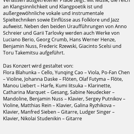
Verlassen ausgetretener Pfade zeigt. Mit Musik, die reich
an Klangsinnlichkeit und Klangpoetik ist und
außergewöhnliche vokale und instrumentale
Spieltechniken sowie Einflüsse aus Folklore und Jazz
aufweist. Neben den beiden Uraufführungen von Anno
Schreier und Garii Tarlovky werden auch Werke von
Luciano Berio, Georg Crumb, Hans Werner Henze,
Benjamin Nuss, Frederic Rzewski, Giacinto Scelsi und
Toru Takemitsu aufgeführt.
Das Konzert wird gestaltet von:
Flora Blahunka – Cello, Yunqing Cao – Viola, Po-Fan Chen
– Violine, Johanna Daske – Flöten, Olaf Futyma – Flöte,
Manou Liebert – Harfe, Kumi Iitsuka – Klarinette,
Catharina Marquet – Gesang, Sabine Neudecker –
Mandoline, Benjamin Nuss – Klavier, Sergey Putnikov –
Violine, Matthias Rein – Klavier, Galina Ryzhikova –
Klavier, Manfred Sieben – Gitarre, Ludger Singer –
Klavier, Nikolai Studenikin – Gitarre