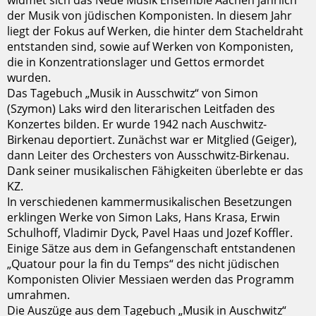
widmet sich das Neue Musik Ensemble Aachen jährlich
der Musik von jüdischen Komponisten. In diesem Jahr
liegt der Fokus auf Werken, die hinter dem Stacheldraht
entstanden sind, sowie auf Werken von Komponisten,
die in Konzentrationslager und Gettos ermordet
wurden.
Das Tagebuch „Musik in Ausschwitz“ von Simon
(Szymon) Laks wird den literarischen Leitfaden des
Konzertes bilden. Er wurde 1942 nach Auschwitz-
Birkenau deportiert. Zunächst war er Mitglied (Geiger),
dann Leiter des Orchesters von Ausschwitz-Birkenau.
Dank seiner musikalischen Fähigkeiten überlebte er das
KZ.
In verschiedenen kammermusikalischen Besetzungen
erklingen Werke von Simon Laks, Hans Krasa, Erwin
Schulhoff, Vladimir Dyck, Pavel Haas und Jozef Koffler.
Einige Sätze aus dem in Gefangenschaft entstandenen
„Quatour pour la fin du Temps“ des nicht jüdischen
Komponisten Olivier Messiaen werden das Programm
umrahmen.
Die Auszüge aus dem Tagebuch „Musik in Auschwitz“