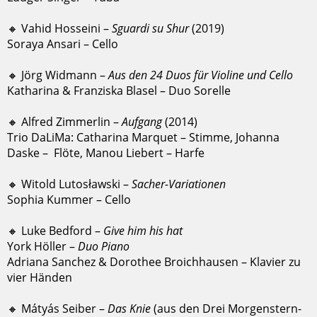
🔸 Vahid Hosseini –
Sguardi su Shur
(2019)
Soraya Ansari – Cello
🔸 Jörg Widmann –
Aus den 24 Duos für Violine und Cello
Katharina & Franziska Blasel – Duo Sorelle
🔸 Alfred Zimmerlin –
Aufgang
(2014)
Trio DaLiMa: Catharina Marquet – Stimme, Johanna
Daske – Flöte, Manou Liebert – Harfe
🔸 Witold Lutosławski –
Sacher-Variationen
Sophia Kummer – Cello
🔸 Luke Bedford –
Give him his hat
York Höller –
Duo Piano
Adriana Sanchez & Dorothee Broichhausen – Klavier zu
vier Händen
🔸 Mátyás Seiber –
Das Knie
(aus den Drei Morgenstern-