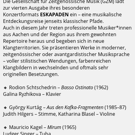
Die Gesellschaft für Zeitgenössische Musik (GZM) lädt
zur vierten Ausgabe ihres besonderen
Konzertformats
ESKAPADEN
ein – eine musikalische
Entdeckungsreise jenseits klassischer Pfade.
Auch in diesem Jahr treten professionelle Musiker*innen
aus Aachen und der Region aus ihrem gewohnten
Repertoire heraus und begeben sich in neue
Klangterritorien. Sie präsentieren Werke in moderner,
zeitgenössischer oder avantgardistischer Musiksprache
– voller stilistischen Wendungen, farbenreichen
Klangbildern in wechselnden und oftmals sehr
originellen Besetzungen.
🔸 Rodion Schtschedrin –
Basso Ostinato
(1962)
Galina Ryzhikova – Klavier
🔸 György Kurtág –
Aus den Kafka-Fragmenten
(1985–87)
Judith Hilgers – Stimme, Katharina Blasel – Violine
🔸 Mauricio Kagel –
Mirum
(1965)
Ludger Singer – Tuba