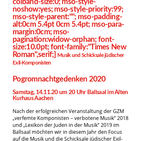
colband-size:0; mso-style-
noshow:yes; mso-style-priority:99;
mso-style-parent:""; mso-padding-
alt:0cm 5.4pt 0cm 5.4pt; mso-para-
margin:0cm; mso-
pagination:widow-orphan; font-
size:10.0pt; font-family:"Times New
Roman",serif;}
Musik und Schicksale jüdischer
Exil-Komponisten
Pogromnachtgedenken 2020
Samstag, 14.11.20 um 20 Uhr Ballsaal im Alten
Kurhaus Aachen
Nach der erfolgreichen Veranstaltung der GZM
„verfemte Komponisten – verbotene Musik“ 2018
und „Lexikon der Juden in der Musik“ 2019 im
Ballsaal möchten wir in diesem Jahr den Focus
auf die Musik und die Schicksale jüdischer Exil-