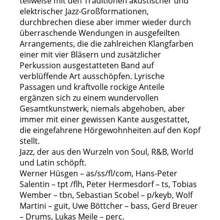
teilweise mit den Traditionen akustischer und
elektrischer Jazz-Großformationen,
durchbrechen diese aber immer wieder durch
überraschende Wendungen in ausgefeilten
Arrangements, die die zahlreichen Klangfarben
einer mit vier Bläsern und zusätzlicher
Perkussion ausgestatteten Band auf
verblüffende Art ausschöpfen. Lyrische
Passagen und kraftvolle rockige Anteile
ergänzen sich zu einem wundervollen
Gesamtkunstwerk, niemals abgehoben, aber
immer mit einer gewissen Kante ausgestattet,
die eingefahrene Hörgewohnheiten auf den Kopf
stellt.
Jazz, der aus den Wurzeln von Soul, R&B, World
und Latin schöpft.
Werner Hüsgen – as/ss/fl/com, Hans-Peter
Salentin – tpt /flh, Peter Hermesdorf – ts, Tobias
Wember – tbn, Sebastian Scobel – p/keyb, Wolf
Martini – guit, Uwe Böttcher – bass, Gerd Breuer
– Drums, Lukas Meile – perc.