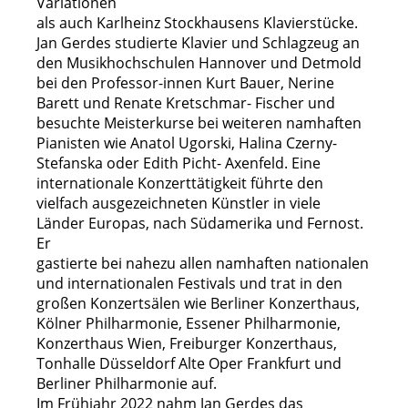
Variationen
als auch Karlheinz Stockhausens Klavierstücke.
Jan Gerdes studierte Klavier und Schlagzeug an
den Musikhochschulen Hannover und
Detmold
bei den Professor-innen Kurt Bauer, Nerine
Barett und Renate Kretschmar- Fischer
und
besuchte Meisterkurse bei weiteren namhaften
Pianisten wie Anatol Ugorski, Halina
Czerny-
Stefanska oder Edith Picht- Axenfeld. Eine
internationale Konzerttätigkeit führte den
vielfach ausgezeichneten Künstler in viele
Länder Europas, nach Südamerika und Fernost.
Er
gastierte bei nahezu allen namhaften nationalen
und internationalen Festivals
und trat in den
großen Konzertsälen wie Berliner Konzerthaus,
Kölner Philharmonie, Essener
Philharmonie,
Konzerthaus Wien, Freiburger Konzerthaus,
Tonhalle Düsseldorf Alte Oper
Frankfurt und
Berliner Philharmonie auf.
Im Frühjahr 2022 nahm Jan Gerdes das