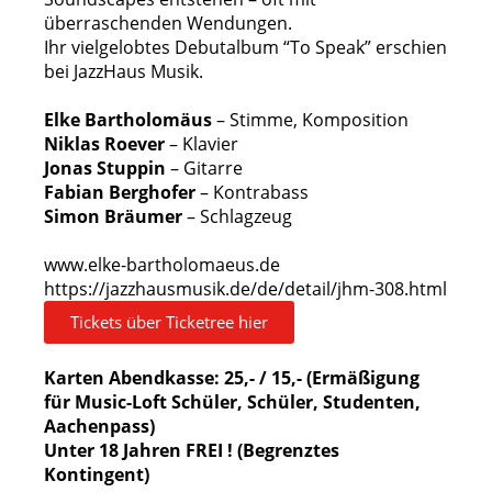
überraschenden Wendungen.
Ihr vielgelobtes Debutalbum “To Speak” erschien
bei JazzHaus Musik.
Elke Bartholomäus
– Stimme, Komposition
Niklas Roever
– Klavier
Jonas Stuppin
– Gitarre
Fabian Berghofer
– Kontrabass
Simon Bräumer
– Schlagzeug
www.elke-bartholomaeus.de
https://jazzhausmusik.de/de/detail/jhm-308.html
Tickets über Ticketree hier
Karten Abendkasse: 25,- / 15,- (Ermäßigung
für Music-Loft Schüler, Schüler, Studenten,
Aachenpass)
Unter 18 Jahren FREI ! (Begrenztes
Kontingent)