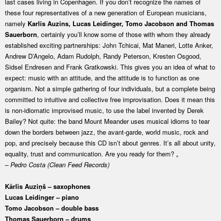
last cases living in Copenhagen. If you don’t recognize the names of
these four representatives of a new generation of European musicians,
namely
Karlis Auzins, Lucas Leidinger, Tomo Jacobson and Thomas
Sauerborn
, certainly you’ll know some of those with whom they already
established exciting partnerships: John Tchicai, Mat Maneri, Lotte Anker,
Andrew D’Angelo, Adam Rudolph, Randy Peterson, Kresten Osgood,
Sidsel Endresen and Frank Gratkowski. This gives you an idea of what to
expect: music with an attitude, and the attitude is to function as one
organism. Not a simple gathering of four individuals, but a complete being
committed to intuitive and collective free improvisation. Does it mean this
is non-idiomatic improvised music, to use the label invented by Derek
Bailey? Not quite: the band Mount Meander uses musical idioms to tear
down the borders between jazz, the avant-garde, world music, rock and
pop, and precisely because this CD isn’t about genres. It’s all about unity,
equality, trust and communication. Are you ready for them? „
– Pedro Costa (Clean Feed Records)
Kārlis Auziņš – saxophones
Lucas Leidinger – piano
Tomo Jacobson – double bass
Thomas Sauerborn – drums